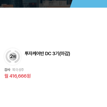
투자케어반 DC 3기(마감)
강사
북극성주
월 416,666원